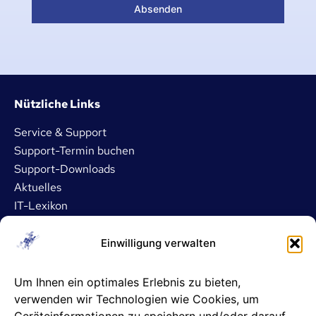
Absenden
Nützliche Links
Service & Support
Support-Termin buchen
Support-Downloads
Aktuelles
IT-Lexikon
Dienstleistungen
Einwilligung verwalten
IT- und Server-Outsourcing
Um Ihnen ein optimales Erlebnis zu bieten,
Microsoft 365 Betreuung
verwenden wir Technologien wie Cookies, um
ASP- und DATEV-Betreuung