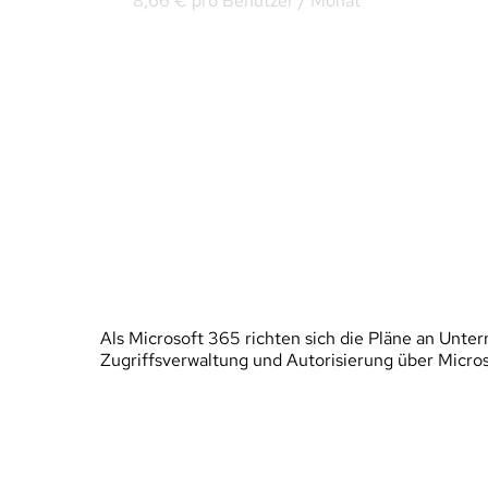
8,66 € pro Benutzer / Monat
Word, Excel und Powerpoint als Online-
Versionen
Microsoft Teams
Exchange Online (max. 100GB)
OneDrive (max. 5TB erweiterbar)
Sharepoint
Als Microsoft 365 richten sich die Pläne an Unt
Zugriffsverwaltung und Autorisierung über Micros
Microsoft 365 Apps for Enterprise