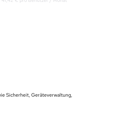
41,42 € pro Benutzer / Monat
Word, Excel und Powerpoint als Online-
Versionen und zur Offline-Installation
Microsoft Teams
Exchange Online (max. 100GB)
Microsoft Bookings
OneDrive (max. 5TB erweiterbar)
Sharepoint
Power BI Pro
Erweiterte Sicherheits-, Analyse- und 
Sprachfunktionen
e Sicherheit, Geräteverwaltung, 
Microsoft 365 E5