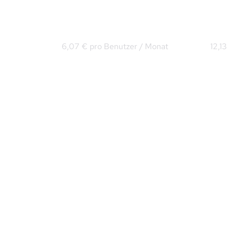
Microsoft 365 Business 
Mic
Basic
Sta
6,07 € pro Benutzer / Monat
12,1
Word, Excel und 
Powerpoint als Online-
Versionen
Microsoft Teams
Exchange Online (max. 
100GB)
OneDrive (max. 1TB)
Sharepoint