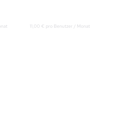
s 
Microsoft 365 Apps for 
Business
onat
11,00 € pro Benutzer / Monat
Word, Excel und 
-
Powerpoint zur Offline-
Installation
OneDrive (max. 1TB)
. 