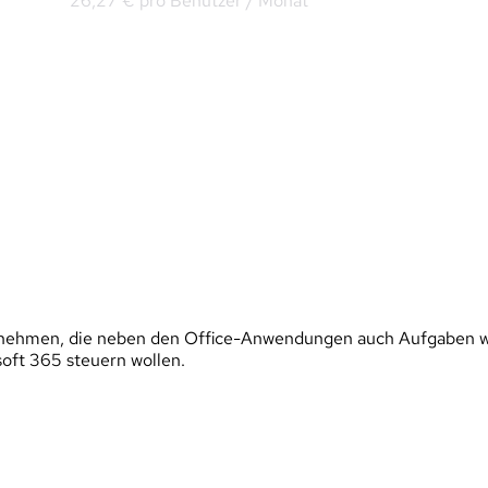
26,27 € pro Benutzer / Monat
Word, Excel und Powerpoint als Online-
Versionen und zur Offline-Installation
Microsoft Teams
Exchange Online (max. 100GB)
Microsoft Bookings
OneDrive (max. 5TB erweiterbar)
Sharepoint
ernehmen, die neben den Office-Anwendungen auch Aufgaben wi
oft 365 steuern wollen.
Microsoft 365 E3