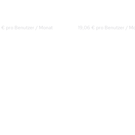
rosoft 365 Business 
Microsoft 365 Busines
ndard
Premium
3 € pro Benutzer / Monat
19,06 € pro Benutzer / M
Word, Excel und 
Word, Excel und 
Powerpoint als Online-
Powerpoint als Online
Versionen und zur 
Versionen und zur 
Offline-Installation
Offline-Installation
Microsoft Teams
Microsoft Teams
Exchange Online (max. 
Exchange Online (max
100GB)
100GB)
Microsoft Bookings
Microsoft Bookings
OneDrive (max. 1TB)
OneDrive (max. 1TB)
Sharepoint
Sharepoint
Microsoft Intune P1
Azure Information 
Protection