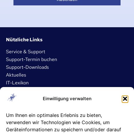
Nützliche Links
Service & Support
Support-Termin buchen
Support-Downloads
Aktuelles
IT-Lexikon
Dienstleistungen
Einwilligung verwalten
IT- und Server-Outsourcing
Um Ihnen ein optimales Erlebnis zu bieten,
Microsoft 365 Betreuung
verwenden wir Technologien wie Cookies, um
ASP- und DATEV-Betreuung
Geräteinformationen zu speichern und/oder darauf
IT-Sicherheit