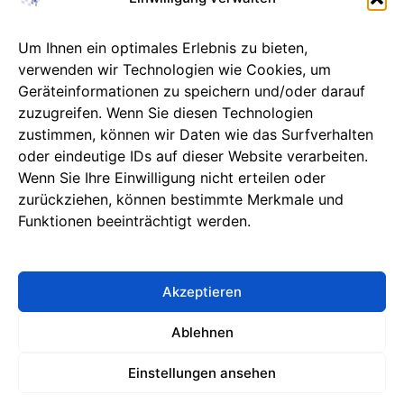
IT- und Server-Outsourcing
Um Ihnen ein optimales Erlebnis zu bieten,
Microsoft 365 Betreuung
verwenden wir Technologien wie Cookies, um
ASP- und DATEV-Betreuung
Geräteinformationen zu speichern und/oder darauf
IT-Sicherheit
zuzugreifen. Wenn Sie diesen Technologien
IT-Support
zustimmen, können wir Daten wie das Surfverhalten
oder eindeutige IDs auf dieser Website verarbeiten.
Unternehmen
Wenn Sie Ihre Einwilligung nicht erteilen oder
zurückziehen, können bestimmte Merkmale und
Info & Kontakt
Funktionen beeinträchtigt werden.
Karriere
Unsere Partner
Datenschutzhinweise
Akzeptieren
Impressum
Ablehnen
Einstellungen ansehen
Copyright © 2026 - Computer Bauer GmbH