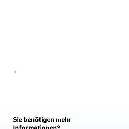
Über unseren Partner implenity
Das Frankfurter Unternehmen implenity GmbH 
hat sich zum Ziel gesetzt, Marketing einfach zu 
machen. Es entwickelt smarte Lösungen, die 
insbesondere auch von Nutzern ohne spezielle 
Vorkenntnisse und mit wenig Zeit problemlos 
genutzt werden können.
Sie benötigen mehr 
Informationen?