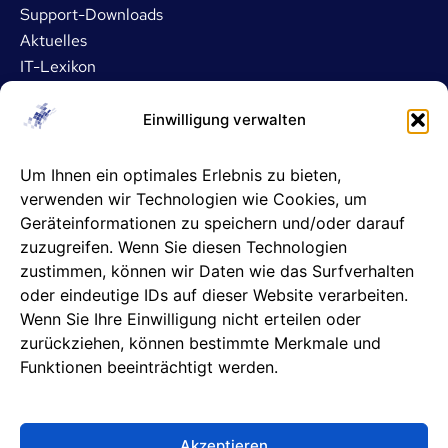
Support-Downloads
Aktuelles
IT-Lexikon
Dienstleistungen
Einwilligung verwalten
IT- und Server-Outsourcing
Um Ihnen ein optimales Erlebnis zu bieten,
Microsoft 365 Betreuung
verwenden wir Technologien wie Cookies, um
ASP- und DATEV-Betreuung
Geräteinformationen zu speichern und/oder darauf
IT-Sicherheit
zuzugreifen. Wenn Sie diesen Technologien
IT-Support
zustimmen, können wir Daten wie das Surfverhalten
oder eindeutige IDs auf dieser Website verarbeiten.
Unternehmen
Wenn Sie Ihre Einwilligung nicht erteilen oder
zurückziehen, können bestimmte Merkmale und
Info & Kontakt
Funktionen beeinträchtigt werden.
Karriere
Unsere Partner
Datenschutzhinweise
Akzeptieren