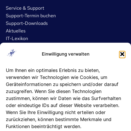
Service & Support
Support-Termin buchen
Support-Downloads
Aktuelles
IT-Lexikon
Dienstleistungen
Einwilligung verwalten
IT- und Server-Outsourcing
Um Ihnen ein optimales Erlebnis zu bieten,
Microsoft 365 Betreuung
verwenden wir Technologien wie Cookies, um
ASP- und DATEV-Betreuung
Geräteinformationen zu speichern und/oder darauf
IT-Sicherheit
zuzugreifen. Wenn Sie diesen Technologien
IT-Support
zustimmen, können wir Daten wie das Surfverhalten
oder eindeutige IDs auf dieser Website verarbeiten.
Unternehmen
Wenn Sie Ihre Einwilligung nicht erteilen oder
zurückziehen, können bestimmte Merkmale und
Info & Kontakt
Funktionen beeinträchtigt werden.
Karriere