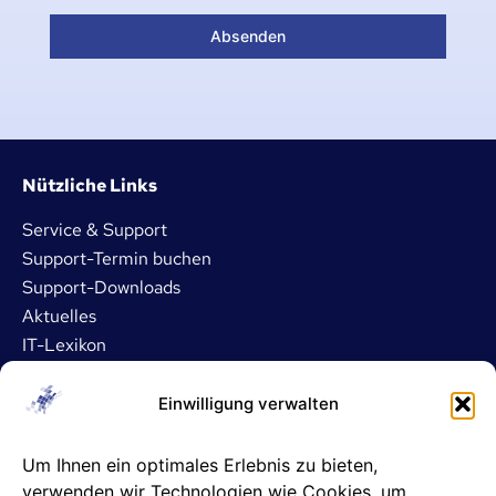
Absenden
Nützliche Links
Service & Support
Support-Termin buchen
Support-Downloads
Aktuelles
IT-Lexikon
Dienstleistungen
Einwilligung verwalten
IT- und Server-Outsourcing
Um Ihnen ein optimales Erlebnis zu bieten,
Microsoft 365 Betreuung
verwenden wir Technologien wie Cookies, um