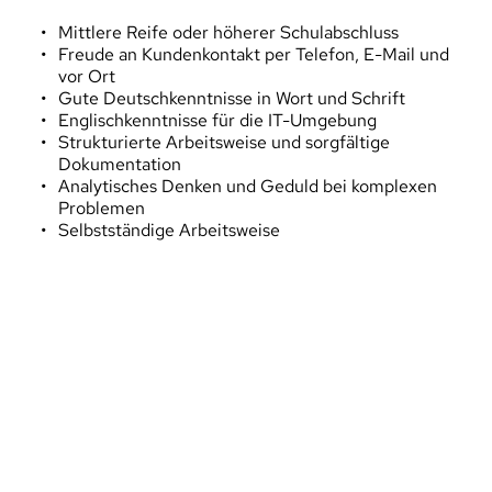
Mittlere Reife oder höherer Schulabschluss
Freude an Kundenkontakt per Telefon, E-Mail und 
vor Ort
Gute Deutschkenntnisse in Wort und Schrift
Englischkenntnisse für die IT-Umgebung
Strukturierte Arbeitsweise und sorgfältige 
Dokumentation
Analytisches Denken und Geduld bei komplexen 
Problemen
Selbstständige Arbeitsweise
Was wir von dir brauchen
Sende uns deine Bewerbungsunterlagen 
(Anschreiben, Lebenslauf und Zeugnisse) als eine 
zusammengefasste PDF-Datei. Bitte gib 
außerdem deine Kontaktdaten an.