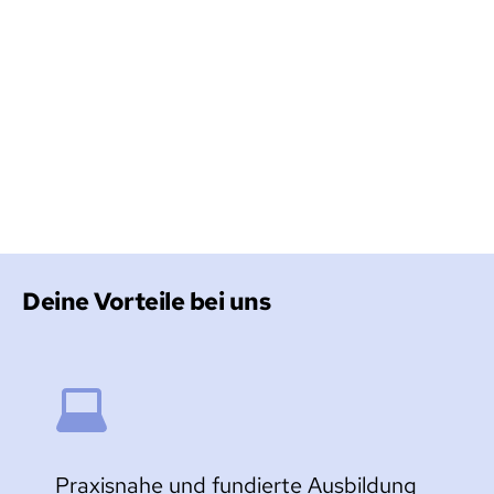
Du hast zwei Möglichkeiten:
Per E-Mail: ausbildung@computer-bauer.de
Oder ganz einfach über das 
Bewerbungsformular am Ende dieser Seite 
(PDF hochladen).
Dein Ansprechpartner: Stanislav Kushnirov
Deine Vorteile bei uns
Praxisnahe und fundierte Ausbildung