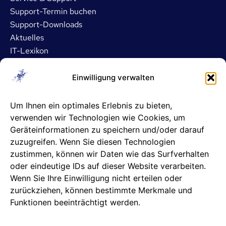
Support-Termin buchen
Support-Downloads
Aktuelles
IT-Lexikon
Dienstleistungen
Einwilligung verwalten
IT- und Server-Outsourcing
Um Ihnen ein optimales Erlebnis zu bieten,
Microsoft 365 Betreuung
verwenden wir Technologien wie Cookies, um
ASP- und DATEV-Betreuung
Geräteinformationen zu speichern und/oder darauf
IT-Sicherheit
zuzugreifen. Wenn Sie diesen Technologien
IT-Support
zustimmen, können wir Daten wie das Surfverhalten
oder eindeutige IDs auf dieser Website verarbeiten.
Unternehmen
Wenn Sie Ihre Einwilligung nicht erteilen oder
zurückziehen, können bestimmte Merkmale und
Info & Kontakt
Funktionen beeinträchtigt werden.
Karriere
Unsere Partner