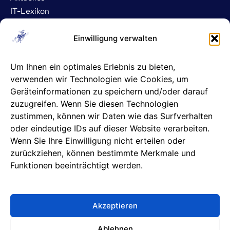
IT-Lexikon
Dienstleistungen
Einwilligung verwalten
IT- und Server-Outsourcing
Um Ihnen ein optimales Erlebnis zu bieten,
Microsoft 365 Betreuung
verwenden wir Technologien wie Cookies, um
ASP- und DATEV-Betreuung
Geräteinformationen zu speichern und/oder darauf
IT-Sicherheit
zuzugreifen. Wenn Sie diesen Technologien
IT-Support
zustimmen, können wir Daten wie das Surfverhalten
oder eindeutige IDs auf dieser Website verarbeiten.
Unternehmen
Wenn Sie Ihre Einwilligung nicht erteilen oder
zurückziehen, können bestimmte Merkmale und
Info & Kontakt
Funktionen beeinträchtigt werden.
Karriere
Unsere Partner
Datenschutzhinweise
Akzeptieren
Impressum
Ablehnen