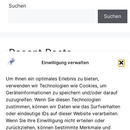
Suchen
Suchen
Recent Posts
Einwilligung verwalten
Geschützt: MFA
USB‑C
Um Ihnen ein optimales Erlebnis zu bieten,
verwenden wir Technologien wie Cookies, um
Single Sign-On
Geräteinformationen zu speichern und/oder darauf
Webinar: Microsoft Copilot im Kanzleialltag
zuzugreifen. Wenn Sie diesen Technologien
zustimmen, können wir Daten wie das Surfverhalten
28.07. – 31.07.2026
oder eindeutige IDs auf dieser Website verarbeiten.
Wenn Sie Ihre Einwilligung nicht erteilen oder
zurückziehen, können bestimmte Merkmale und