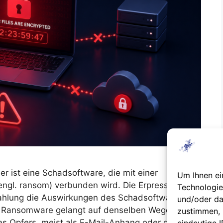
 ist eine Schadsoftware, die mit einer
Um Ihnen ei
engl. ransom) verbunden wird. Die Erpresser
Technologie
ahlung die Auswirkungen des Schadsoftware-
und/oder da
e Ransomware gelangt auf denselben Wegen wie
zustimmen, 
s Opfers, meist als E-Mail-Anhang oder durch