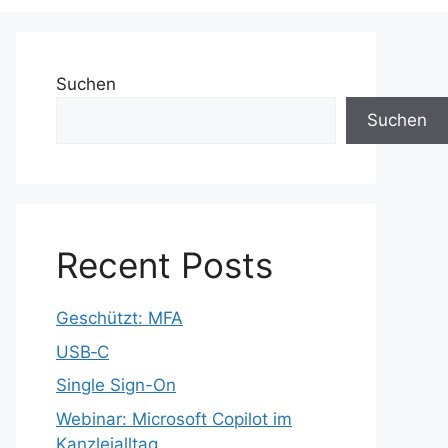
Suchen
Suchen
Recent Posts
Geschützt: MFA
USB‑C
Single Sign-On
Webinar: Microsoft Copilot im
Kanzleialltag